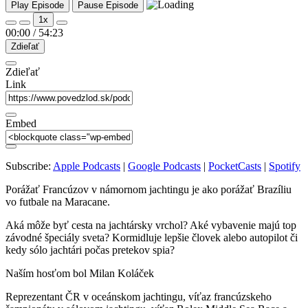
Play Episode
Pause Episode
1x
00:00
/
54:23
Zdieľať
Zdieľať
Link
Embed
Subscribe:
Apple Podcasts
|
Google Podcasts
|
PocketCasts
|
Spotify
Porážať Francúzov v námornom jachtingu je ako porážať Brazíliu
vo futbale na Maracane.
Aká môže byť cesta na jachtársky vrchol? Aké vybavenie majú top
závodné špeciály sveta? Kormidluje lepšie človek alebo autopilot či
kedy sólo jachtári počas pretekov spia?
Naším hosťom bol Milan Koláček
Reprezentant ČR v oceánskom jachtingu, víťaz francúzskeho