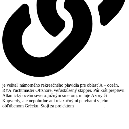
je veliteľ námorného rekreačného plavidla pre oblasť A – oceán,
RYA Yachtmaster Offshore, veľaskúsený skipper. Pár krát preplavil
Atlantický oceán severo-južným smerom, miluje Azory či
Kapverdy, ale nepohrdne ani relaxačnými plavbami v jeho
obľúbenom Grécku. Stojí za projektom
nautissimo.com
.