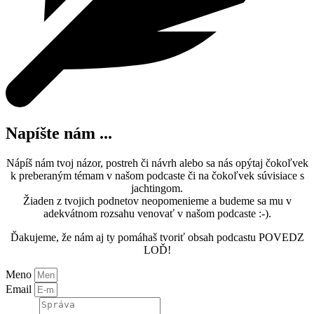
☀S Martinom Benkom, meteorológom, bývalým riaditeľom Slovenského hydrometeorologického ústavu sme sa rozprávali o predpovedaní počasia, klíme, lokálnych znalostiach a tiež o histórii a zaujímavostiach tohoto oboru. ⛵Prebrali sme Martinove skúsenosti s jachtingom a jeho lektorskú prácu na kurzoch Nautitech-u (epizóda č.12) 🪢 Ako, kde a kedy hľadať informácie o počasí,…
Napíšte nám ...
Nápíš nám tvoj názor, postreh či návrh alebo sa nás opýtaj čokoľvek
k preberaným témam v našom podcaste či na čokoľvek súvisiace s
jachtingom.
Žiaden z tvojich podnetov neopomenieme a budeme sa mu v
adekvátnom rozsahu venovať v našom podcaste :-).
Ďakujeme, že nám aj ty pomáhaš tvoriť obsah podcastu POVEDZ
LOĎ!
Meno
Email