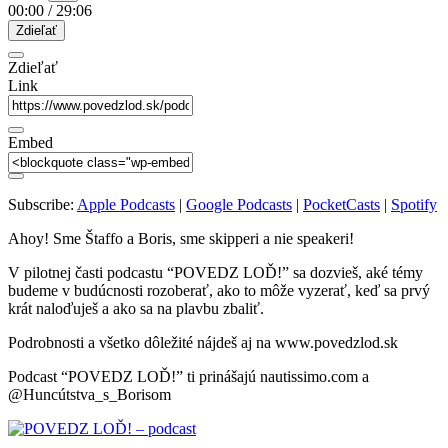
00:00
/
29:06
Zdieľať
Zdieľať
Link
Embed
Subscribe:
Apple Podcasts
|
Google Podcasts
|
PocketCasts
|
Spotify
Ahoy! Sme Štaffo a Boris, sme skipperi a nie speakeri!
V pilotnej časti podcastu “POVEDZ LOĎ!” sa dozvieš, aké témy
budeme v budúcnosti rozoberať, ako to môže vyzerať, keď sa prvý
krát naloďuješ a ako sa na plavbu zbaliť.
Podrobnosti a všetko dôležité nájdeš aj na www.povedzlod.sk
Podcast “POVEDZ LOĎ!” ti prinášajú nautissimo.com a
@Huncútstva_s_Borisom